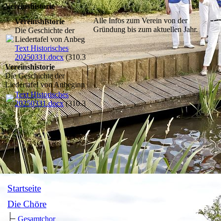
Vereinshistorie
Alle Infos zum Verein von der
Vereinshistorie
Gründung bis zum aktuellen Jahr.
Die Geschichte der
Liedertafel von Anbeginn
Text Historisches
20250331.docx
(310.36KB)
Vereinshistorie
Die Geschichte der
Liedertafel von Anbeginn
Text Historisches
20250331.docx
(310.36KB)
Startseite
Die Chöre
Gesamtchor