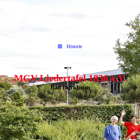
Historie
MGV Liedertafel 1836 e.V.
Bad Dürkheim