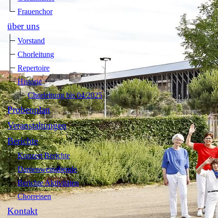
Frauenchor
über uns
Vorstand
Chorleitung
Repertoire
Historie
Chorleitung bis 04/2025
Probenplan
Veranstaltungen
Berichte
Konzert Berichte
Damenweinabende
Berichte Aktivitäten
Chorreisen
Kontakt